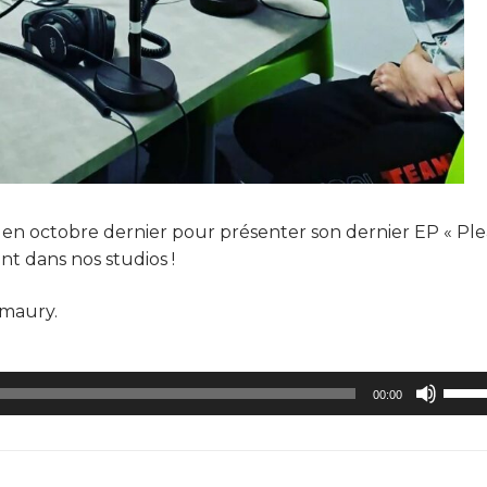
e en octobre dernier pour présenter son dernier EP « Pl
nt dans nos studios !
Amaury.
Utilis
00:00
les
flèch
haut/