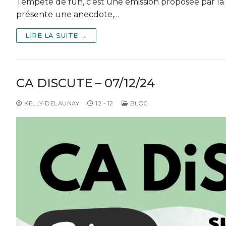
Tempête de fun, c’est une émission proposée par la T
présente une anecdote,…
LIRE LA SUITE →
CA DISCUTE – 07/12/24
KELLY DELAUNAY
12 - 12
BLOG