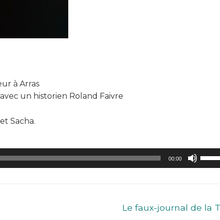
ur à Arras
 avec un historien Roland Faivre
 et Sacha.
Utilis
00:00
les
flèch
haut/
pour
Le faux-journal de la 
augm