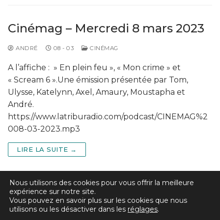
Cinémag – Mercredi 8 mars 2023
ANDRÉ
08 - 03
CINÉMAG
A l’affiche : » En plein feu », « Mon crime » et
« Scream 6 ».Une émission présentée par Tom,
Ulysse, Katelynn, Axel, Amaury, Moustapha et
André.
https://www.latriburadio.com/podcast/CINEMAG%2
008-03-2023.mp3
LIRE LA SUITE →
Nous utilisons des cookies pour vous offrir la meilleure
expérience sur notre site.
Vous pouvez en savoir plus sur les cookies que nous
utilisons ou les désactiver dans les
réglages
.