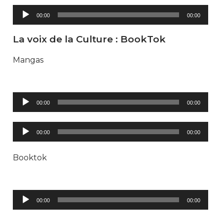
Lecteur
00:00
00:00
audio
La voix de la Culture : BookTok
Mangas
Lecteur
00:00
00:00
audio
Lecteur
00:00
00:00
audio
Booktok
Lecteur
00:00
00:00
audio