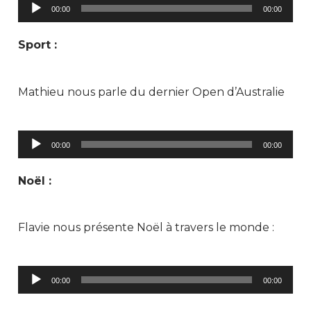
Lecteur
00:00
00:00
audio
Sport :
Mathieu nous parle du dernier Open d’Australie
Lecteur
00:00
00:00
audio
Noël :
Flavie nous présente Noël à travers le monde :
Lecteur
00:00
00:00
audio