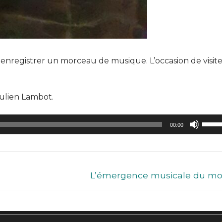
nregistrer un morceau de musique. L’occasion de visite
Julien Lambot.
Utilis
00:00
les
flèch
haut/
pour
L’émergence musicale du m
augm
ou
dimin
le