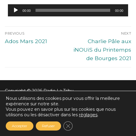
Lecteur
00:00
00:00
audio
PREVIOUS
NEXT
Ados Mars 2021
Charlie Pâle aux
iNOUïS du Printemps
de Bourges 2021
Copyright © 2026 Radio La Tribu
Nous utilisons des cookies pour vous offrir la meilleure
expérience sur notre site.
Vous pouvez en savoir plus sur les cookies que nous
utilisons ou les désactiver dans les
réglages
.
Fermer la bannière des cookie
Accepter
Refuser