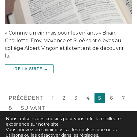
« Comme un vin mais pour les enfants » Brian,
Charlotte, Emy, Maxence et Siloé sont élèves au
collège Albert Vinçon et ils tentent de découvrir
la…
LIRE LA SUITE →
PRÉCÉDENT
1
2
3
4
5
6
7
8
SUIVANT
Nous utilisons des cookies pour vous offrir la meilleure
expérience sur notre site.
Vous pouvez en savoir plus sur les cookies que nous
utilisons ou les désactiver dans les
réglages
.