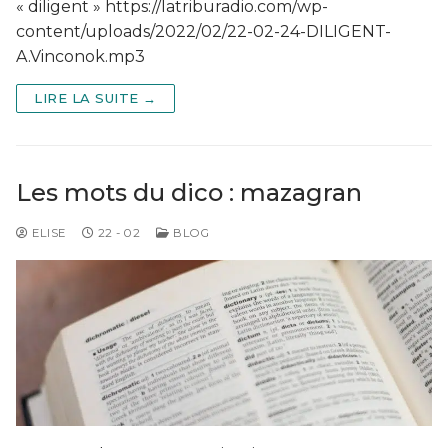
« diligent » https://latriburadio.com/wp-
content/uploads/2022/02/22-02-24-DILIGENT-
A.Vinconok.mp3
LIRE LA SUITE →
Les mots du dico : mazagran
ELISE
22 - 02
BLOG