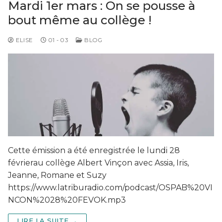
Mardi 1er mars : On se pousse à
bout même au collège !
ELISE
01 - 03
BLOG
Cette émission a été enregistrée le lundi 28
févrierau collège Albert Vinçon avec Assia, Iris,
Jeanne, Romane et Suzy
https://www.latriburadio.com/podcast/OSPAB%20VI
NCON%2028%20FEVOK.mp3
LIRE LA SUITE →