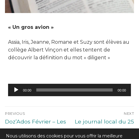
« Un gros avion »
Assia, Iris, Jeanne, Romane et Suzy sont élèves au
collège Albert Vinçon et elles tentent de
découvrir la définition du mot « diligent »
Lecteur
00:00
00:00
audio
PREVIOUS
NEXT
Doz’Ados Février – Les
Le journal local du 25
jeux vidéos
février 2022.
Nous utilisons des cookies pour vous offrir la meilleure