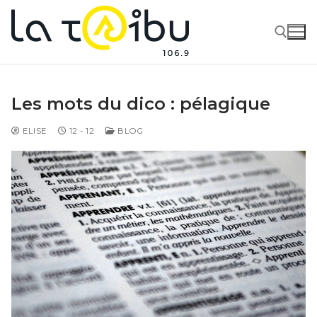
Les mots du dico : pélagique
ELISE
12 - 12
BLOG