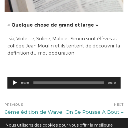
« Quelque chose de grand et large »
Isia, Violette, Soline, Malo et Simon sont élèves au
collège Jean Moulin et ils tentent de découvrir la
définition du mot obduration
Lecteur
00:00
00:00
audio
PREVIOUS
NEXT
6ème édition de Wave
On Se Pousse A Bout –
O Sound au VIP
Mercredi 19 janvier
Nous utilisons des cookies pour vous offrir la meilleure