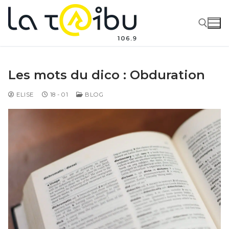
Les mots du dico : Obduration
ELISE
18 - 01
BLOG