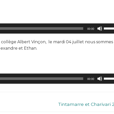
Utilis
00:00
les
flèch
collège Albert Vinçon, le mardi 04 juillet nous sommes
haut/
Alexandre et Ethan.
pour
augm
ou
dimin
Utilis
le
00:00
les
volum
flèch
haut/
pour
Tintamarre et Charivari 
augm