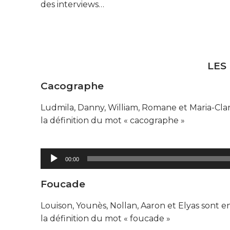
des interviews…
LES
Cacographe
Ludmila, Danny, William, Romane et Maria-Clara
la définition du mot « cacographe »
Lecteur
00:00
audio
Foucade
Louison, Younès, Nollan, Aaron et Elyas sont e
la définition du mot « foucade »