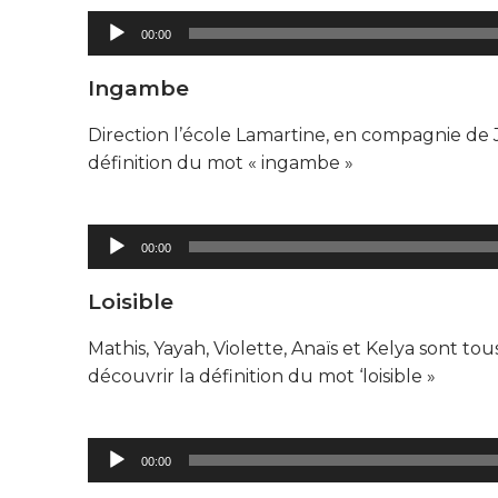
Lecteur
00:00
audio
Ingambe
Direction l’école Lamartine, en compagnie de J
définition du mot « ingambe »
Lecteur
00:00
audio
Loisible
Mathis, Yayah, Violette, Anaïs et Kelya sont tou
découvrir la définition du mot ‘loisible »
Lecteur
00:00
audio