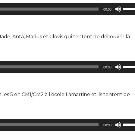
ou
Utilis
dimin
00:00
les
le
flèch
volum
haut/
ade, Anta, Marius et Clovis qui tentent de découvrir la
pour
augm
ou
dimin
Utilis
le
00:00
les
volum
flèch
haut/
s les 5 en CM1/CM2 à l’école Lamartine et ils tentent de
pour
augm
ou
dimin
Utilis
le
00:00
les
volum