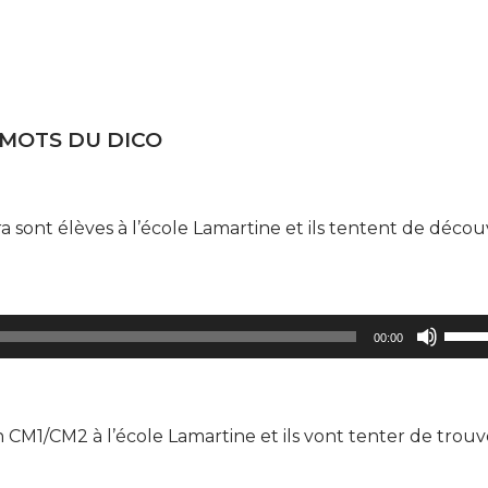
 MOTS DU DICO
 sont élèves à l’école Lamartine et ils tentent de découv
Utilis
00:00
les
flèch
haut/
n CM1/CM2 à l’école Lamartine et ils vont tenter de trouv
pour
augm