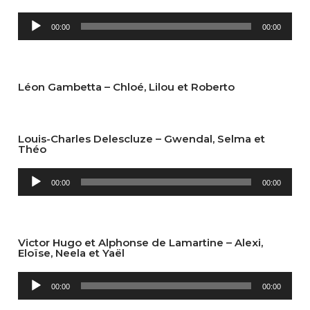
Lecteur
00:00
00:00
audio
Léon Gambetta – Chloé, Lilou et Roberto
Louis-Charles Delescluze – Gwendal, Selma et
Théo
Lecteur
00:00
00:00
audio
Victor Hugo et Alphonse de Lamartine – Alexi,
Eloïse, Neela et Yaël
Lecteur
00:00
00:00
audio