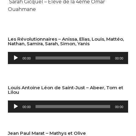
Sarah Gicquel – Élève de la 4ème Omar
Ouahmane
Les Révolutionnaires – Anissa, Elias, Louis, Mattéo,
Nathan, Samira, Sarah, Simon, Yanis
Lecteur
00:00
00:00
audio
Louis Antoine Léon de Saint-Just – Abeer, Tom et
Lilou
Lecteur
00:00
00:00
audio
Jean Paul Marat – Mathys et Olive