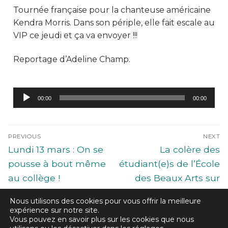
Tournée française pour la chanteuse américaine
Kendra Morris. Dans son périple, elle fait escale au
VIP ce jeudi et ça va envoyer !!!
Reportage d’Adeline Champ.
Lecteur
00:00
00:00
audio
PREVIOUS
NEXT
Lundi 13 mars : On se
La colère des
pousse à bout même
étudiant(e)s de l’École
au collège !
des Beaux Arts sur
Saint-Nazaire
Nous utilisons des cookies pour vous offrir la meilleure
expérience sur notre site.
Vous pouvez en savoir plus sur les cookies que nous