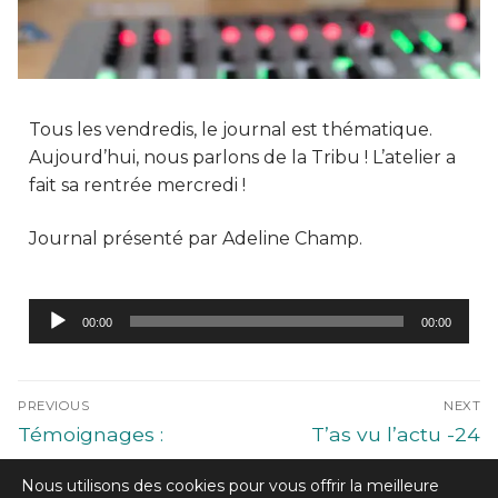
Tous les vendredis, le journal est thématique.
Aujourd’hui, nous parlons de la Tribu ! L’atelier a
fait sa rentrée mercredi !
Journal présenté par Adeline Champ.
Lecteur
00:00
00:00
audio
PREVIOUS
NEXT
Témoignages :
T’as vu l’actu -24
Rattrapage du COVID
septembre 2022
Nous utilisons des cookies pour vous offrir la meilleure