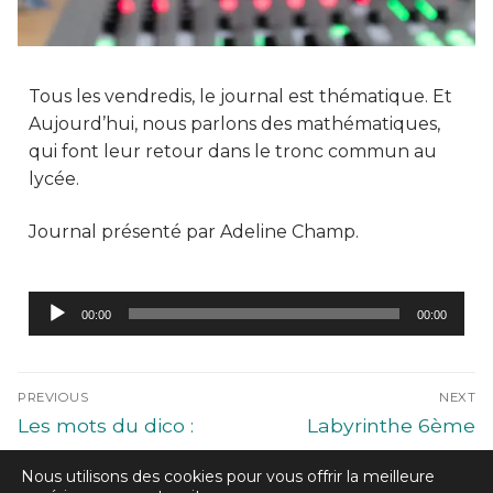
Tous les vendredis, le journal est thématique. Et
Aujourd’hui, nous parlons des mathématiques,
qui font leur retour dans le tronc commun au
lycée.
Journal présenté par Adeline Champ.
Lecteur
00:00
00:00
audio
PREVIOUS
NEXT
Les mots du dico :
Labyrinthe 6ème
onomastique
édition c’est samedi !
Nous utilisons des cookies pour vous offrir la meilleure