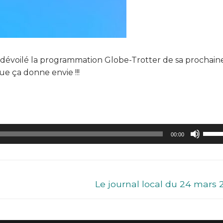
a dévoilé la programmation Globe-Trotter de sa prochain
que ça donne envie !!!
Utilis
00:00
les
flèch
haut/
pour
Le journal local du 24 mars 
augm
ou
dimin