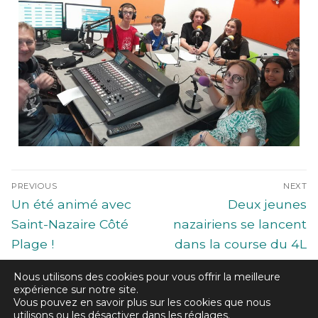
PREVIOUS
NEXT
Un été animé avec
Deux jeunes
Saint-Nazaire Côté
nazairiens se lancent
Plage !
dans la course du 4L
Trophy
Nous utilisons des cookies pour vous offrir la meilleure
expérience sur notre site.
Vous pouvez en savoir plus sur les cookies que nous
utilisons ou les désactiver dans les
réglages
.