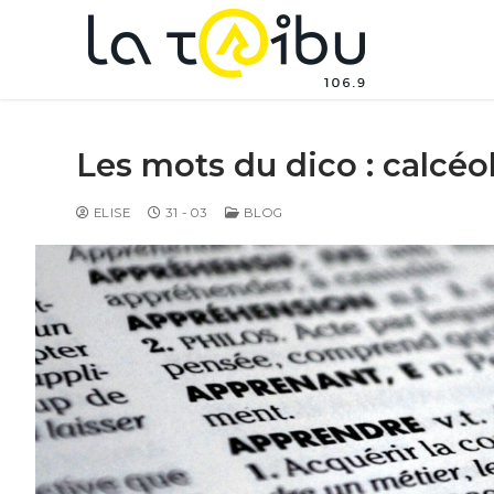
Les mots du dico : calcéo
ELISE
31 - 03
BLOG