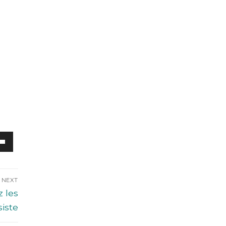
ez
es
bas
NEXT
z les
enter
iste
uer