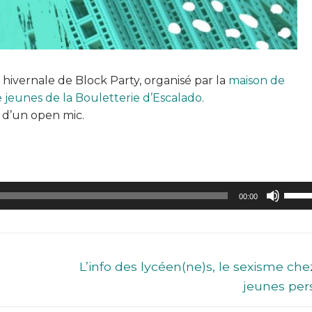
hivernale de Block Party, organisé par la
maison de
 jeunes de la Bouletterie d’Escalado.
 d’un open mic.
Utilis
00:00
les
flèch
haut/
pour
L’info des lycéen(ne)s, le sexisme che
augm
jeunes pers
ou
dimin