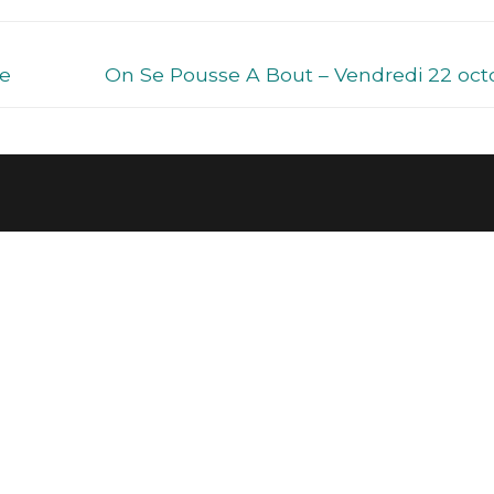
flèch
haut/
pour
re
On Se Pousse A Bout – Vendredi 22 oct
augm
ou
dimin
le
volum