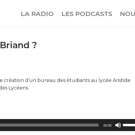
LA RADIO
LES PODCASTS
NOU
 Briand ?
création d’un bureau des étudiants au lycée Aristide
des Lycéens.
Utilis
00:00
les