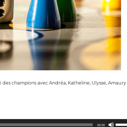
i des champions avec Andréa, Katheline, Ulysse, Amaury
Utilis
00:00