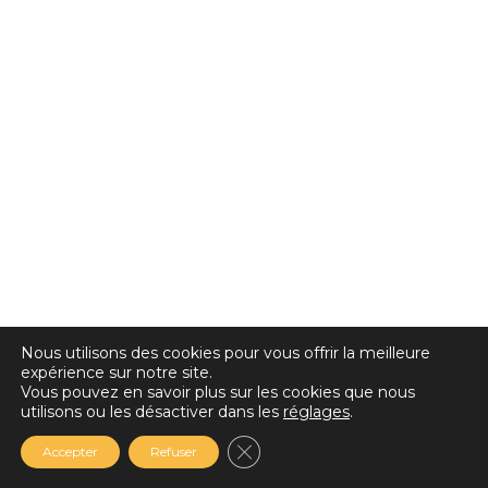
Nous utilisons des cookies pour vous offrir la meilleure
expérience sur notre site.
Vous pouvez en savoir plus sur les cookies que nous
utilisons ou les désactiver dans les
réglages
.
Fermer la bannière des cookie
Accepter
Refuser